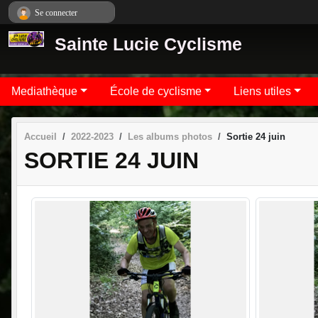
Panneau de gestion des cookies
Se connecter
Sainte Lucie Cyclisme
Mediathèque
École de cyclisme
Liens utiles
Accueil
2022-2023
Les albums photos
Sortie 24 juin
SORTIE 24 JUIN