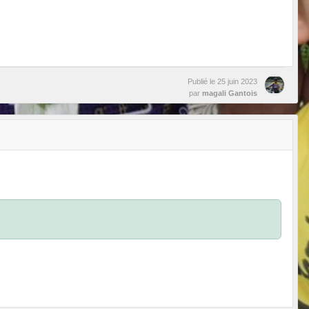
Publié le
25 juin 2023
par
magali Gantois