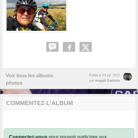
Voir tous les albums
Publié le
03 juil. 2023
par
magali Gantois
photos
COMMENTEZ L'ALBUM
Connectez-vous
pour pouvoir participer aux