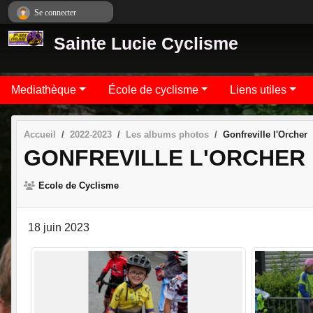
Panneau de gestion des cookies
Se connecter
Sainte Lucie Cyclisme
Mediathèque
École de cyclisme
Liens utiles
Accueil
2022-2023
Les albums photos
Gonfreville l'Orcher
GONFREVILLE L'ORCHER
Ecole de Cyclisme
18 juin 2023