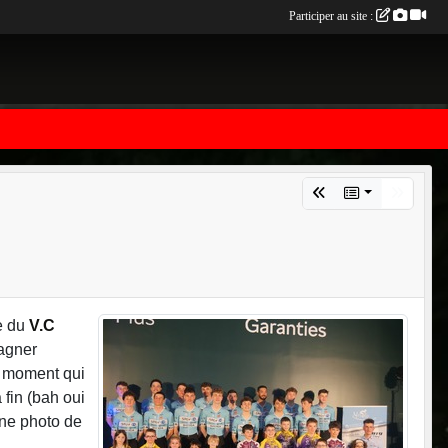
Participer au site :
pe du
V.C
pagner
d moment qui
 fin (bah oui
une photo de