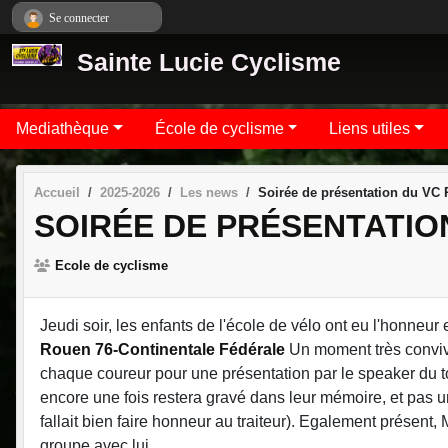
Panneau de gestion des cookies
Se connecter
Sainte Lucie Cyclisme
Mediathèque
École de cyclisme
Liens utiles
Accueil
2025-2026
Les news
Soirée de présentation du VC
SOIRÉE DE PRÉSENTATIO
Ecole de cyclisme
Jeudi soir, les enfants de l'école de vélo ont eu l'honneur e
Rouen 76-Continentale Fédérale
Un moment très convivi
chaque coureur pour une présentation par le speaker du 
encore une fois restera gravé dans leur mémoire, et pas u
fallait bien faire honneur au traiteur). Egalement présent
groupe avec lui.