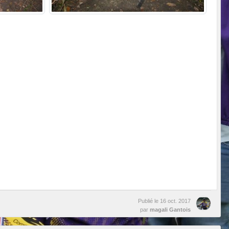
Publié le
16 oct. 2017
par
magali Gantois