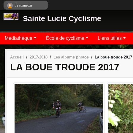
Panneau de gestion des cookies
Se connecter
Sainte Lucie Cyclisme
Mediathèque
École de cyclisme
Liens utiles
Accueil
2017-2018
Les albums photos
La boue troude 2017
LA BOUE TROUDE 2017