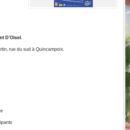
nt D’Oisel
.
artin, rue du sud à Quincampoix.
ée
cipants