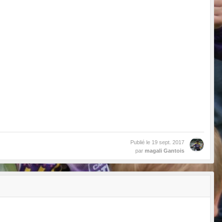
Publié le
19 sept. 2017
par
magali Gantois