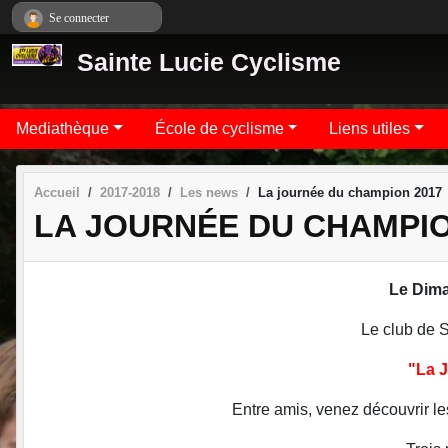
Panneau de gestion des cookies
Se connecter
Sainte Lucie Cyclisme
Mediathèque
École de cyclisme
Liens utiles
Accueil
2017-2018
Les news
La journée du champion 2017
LA JOURNÉE DU CHAMPIO
Le Dim
Le club de 
"La 
Entre amis, venez découvrir le