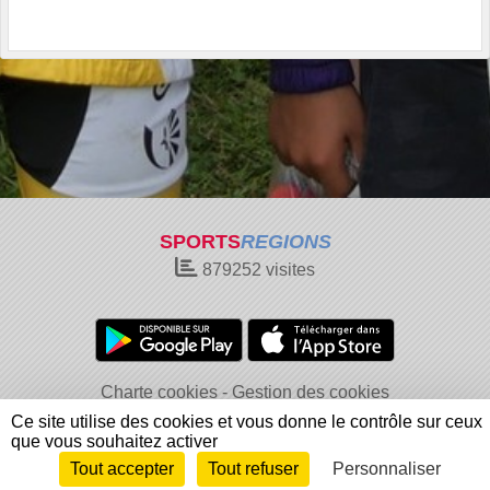
SPORTS
REGIONS
879252
visites
Charte cookies
Gestion des cookies
Informations légales
Signaler un contenu inapproprié
Ce site utilise des cookies et vous donne le contrôle sur ceux
que vous souhaitez activer
Tout accepter
Tout refuser
Personnaliser
Envie de participer ?
Connexion