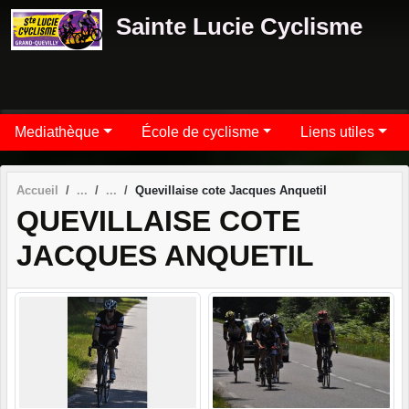
Panneau de gestion des cookies
Sainte Lucie Cyclisme
Mediathèque
École de cyclisme
Liens utiles
Accueil
Quevillaise cote Jacques Anquetil
QUEVILLAISE COTE
JACQUES ANQUETIL